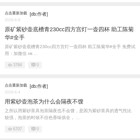
点击重新加载
[db:作者]
2026-6-8
原矿紫砂壶底槽青230cc四方宫灯一壶四杯 助工陈菊
华#全手
原矿紫砂壶底槽青230cc四方宫灯一壶四杯 助工陈菊华#全手 免费试
用：加微信 nk ...
3784
0
点击重新加载
[db:作者]
2026-6-4
用紫砂壶泡茶为什么会隔夜不馊
之所以用紫砂茶具泡茶隔夜也不会馊，是因为紫砂茶具的透气性比
较强，泡茶的时候不但色香味俱全， ...
6707
0