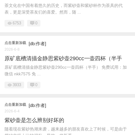
茶文化在中国有着悠久的历史，而紫砂壶和紫砂杯作为茶具的代
表，更是深受茶友们的喜爱。然而，随 ...
6753
0
点击重新加载
[db:作者]
2026-6-8
原矿底槽清描金静思紫砂壶290cc一壶四杯（半手
原矿底槽清描金静思紫砂壶290cc一壶四杯（半手） 免费试用：加
微信 nkk7575 免 ...
3933
0
点击重新加载
[db:作者]
2026-6-4
紫砂壶是怎么辨别好坏的
随着现在紫砂热潮来袭，越来越多的朋友喜欢上了时候，可是由于