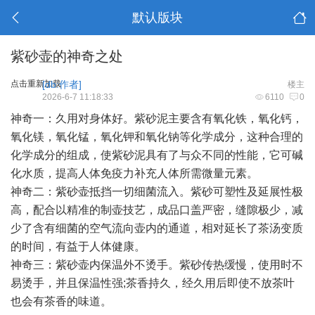
默认版块
紫砂壶的神奇之处
点击重新加载
[db:作者]
楼主
2026-6-7 11:18:33
6110
0
神奇一：久用对身体好。紫砂泥主要含有氧化铁，氧化钙，
氧化镁，氧化锰，氧化钾和氧化钠等化学成分，这种合理的
化学成分的组成，使紫砂泥具有了与众不同的性能，它可碱
化水质，提高人体免疫力补充人体所需微量元素。
神奇二：紫砂壶抵挡一切细菌流入。紫砂可塑性及延展性极
高，配合以精准的制壶技艺，成品口盖严密，缝隙极少，减
少了含有细菌的空气流向壶内的通道，相对延长了茶汤变质
的时间，有益于人体健康。
神奇三：紫砂壶内保温外不烫手。紫砂传热缓慢，使用时不
易烫手，并且保温性强;茶香持久，经久用后即使不放茶叶
也会有茶香的味道。