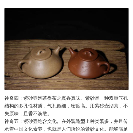
神奇四：紫砂壶泡茶得茶之真香真味。紫砂是一种双重气孔
结构的多孔性材质，气孔微细，密度高。用紫砂壶沏茶，不
失原味，且香不涣散。
神奇五：紫砂壶饱含文化。在外观造型上种类繁多，并且传
承着中国文化素养，也就是人们所说的紫砂文化。能够满足