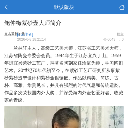
默认版块
鲍仲梅紫砂壶大师简介
点击重新加载
[db:作者]
楼主
2026-6-8 18:21:14
6043
0
兰林轩主人，高级工艺美术师，江苏省工艺美术大师，
江苏省陶瓷专委会会员。1944年生于江苏宜兴丁山。1959
年进宜兴紫砂工艺厂，拜著名陶刻家任淦庭为师，学习陶刻
艺术。20世纪70年代初至今，在紫砂工艺厂研究所从事紫
砂紫砂造型设计和紫砂金银镶嵌。作品以精美、简练、古
朴、高雅、华贵见长，并具有强烈的时代气息和传统遗韵。
作品多次荣获国内外大奖，并深受海内外壶艺爱好者、收藏
家的青睐。